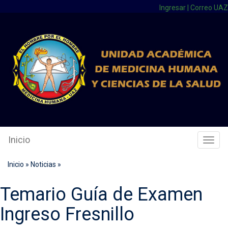
Ingresar
|
Correo UAZ
Inicio
Cambi
Naveg
Inicio
»
Noticias
»
Temario Guía de Examen
Ingreso Fresnillo