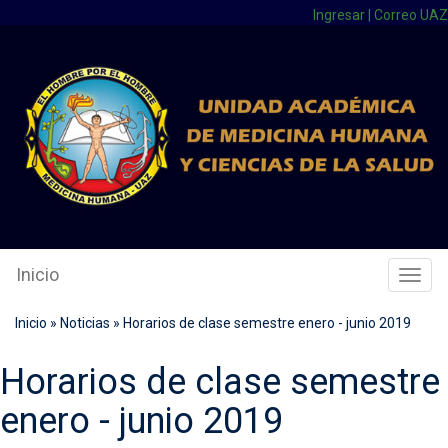
Ingresar
|
Correo UAZ
Inicio
Cambi
Naveg
Inicio
»
Noticias
»
Horarios de clase semestre enero - junio 2019
Horarios de clase semestre
enero - junio 2019