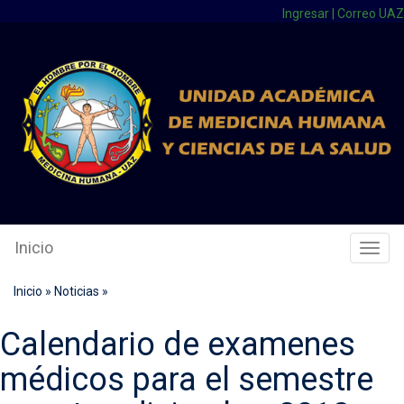
Ingresar
|
Correo UAZ
Inicio
Cambi
Naveg
Inicio
»
Noticias
»
Calendario de examenes
médicos para el semestre