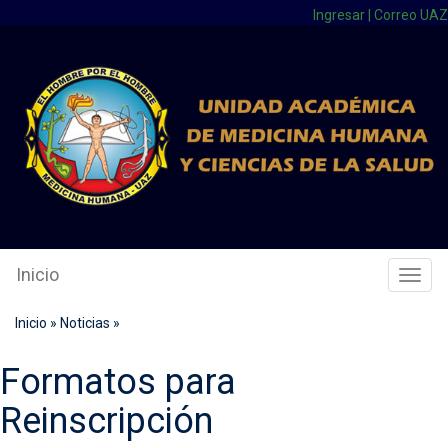
Ingresar
|
Correo UAZ
Inicio
Cambi
Naveg
Inicio
»
Noticias
»
Formatos para
Reinscripción