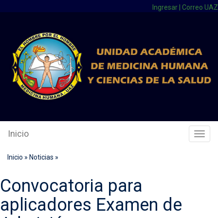
Ingresar
|
Correo UAZ
Inicio
Cambi
Naveg
Inicio
»
Noticias
»
Convocatoria para
aplicadores Examen de